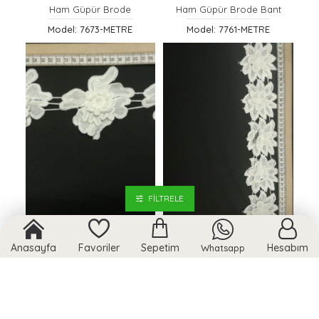
Ham Güpür Brode
Ham Güpür Brode Bant
Model: 7673-METRE
Model: 7761-METRE
FILTRELE
Ham İthal Polyester Brode Bant
Ham İthal Polyester Brode Bant
Anasayfa
Favoriler
Sepetim
Hesabım
Whatsapp
Model: 8868-METRE
Model: 8867-METRE