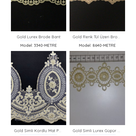
Gold Lurex Brode Bant
Gold Renk Tül Üzeri Brode Bant, Yerli Üretim
Model: 3340-METRE
Model: 8640-METRE
Gold Simli Kordlu Mat Polyester Brode Bant, 23,5 cm
Gold Simli Lurex Güpür Brode Bant, Yerli