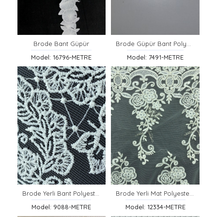
Brode Bant Güpür
Brode Güpür Bant Polyester Lurex Simli Yerli Gold
Model: 16796-METRE
Model: 7491-METRE
Brode Yerli Bant Polyester Tül Üzeri Ham 20 CM
Brode Yerli Mat Polyester Korluklu Gümüş-Ham Kumaş
Model: 9088-METRE
Model: 12334-METRE