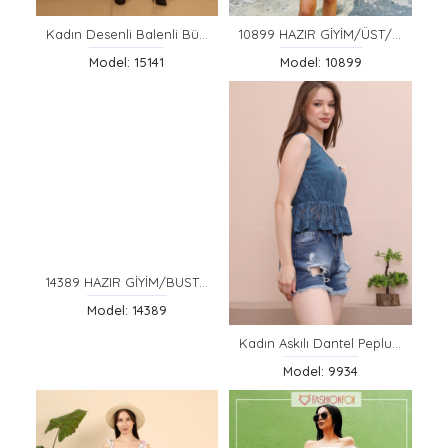
Kadın Desenli Balenli Büstiyer
10899 HAZIR GİYİM/ÜST/HARDAL/M
Model: 15141
Model: 10899
14389 HAZIR GİYİM/BUSTİYER/SİYAH/STANDART
Model: 14389
Kadın Askılı Dantel Peplum Bluz
Model: 9934