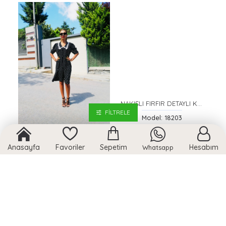
NAKIŞLI FIRFIR DETAYLI KOLSUZ BLUZ
FILTRELE
Model: 18203
Kadın Puantiyeli Yarım Kollu Elbise
Anasayfa
Favoriler
Sepetim
Hesabım
Whatsapp
Model: 12606