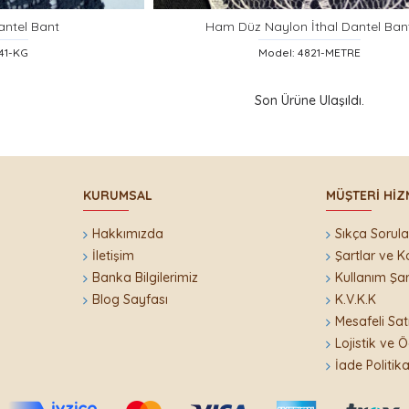
antel Bant
Ham Düz Naylon İthal Dantel Ban
341-KG
Model: 4821-METRE
Son Ürüne Ulaşıldı.
KURUMSAL
MÜŞTERI HIZ
Hakkımızda
Sıkça Sorula
İletişim
Şartlar ve K
Banka Bilgilerimiz
Kullanım Şar
Blog Sayfası
K.V.K.K
i
Mesafeli Sat
Lojistik ve
İade Politika