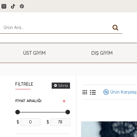
ÜST GİYİM
DIŞ GİYİM
FILTRELE
Sıfırla
Ürün Karşılaşt
FIYAT ARALIĞI
$
$