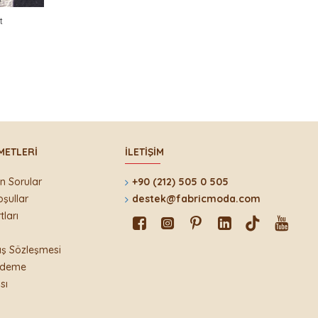
t
METLERI
İLETIŞIM
n Sorular
+90 (212) 505 0 505
oşullar
destek@fabricmoda.com
tları
ış Sözleşmesi
 Ödeme
sı