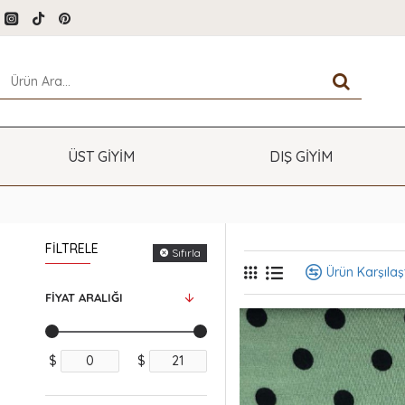
ÜST GİYİM
DIŞ GİYİM
FILTRELE
Sıfırla
Ürün Karşılaşt
FIYAT ARALIĞI
$
$