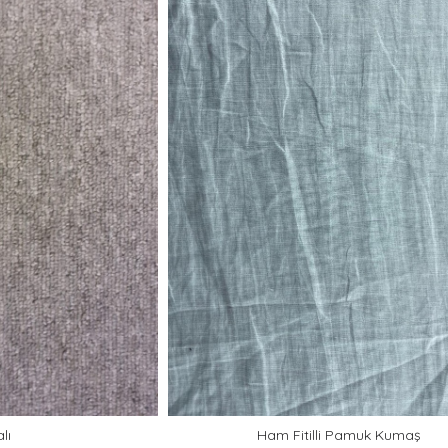
lı
Ham Fitilli Pamuk Kumaş