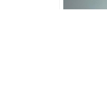
Kasar Kaplamalı Likra
Model: 154