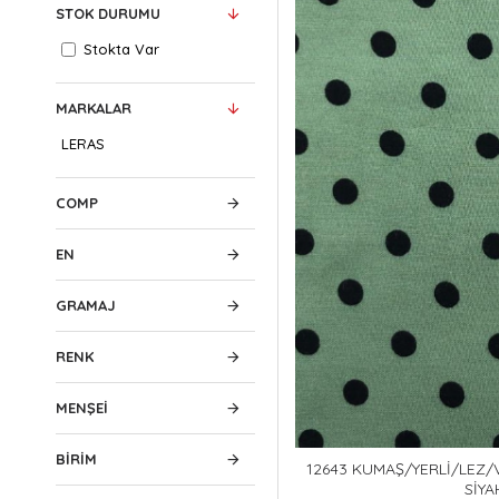
STOK DURUMU
Stokta Var
MARKALAR
LERAS
COMP
EN
GRAMAJ
RENK
MENŞEI
BIRIM
12643 KUMAŞ/YERLİ/LEZ/
SİYA