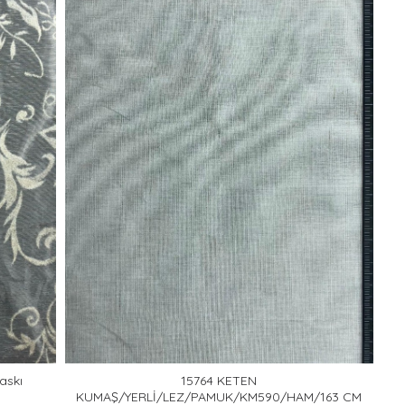
askı
15764 KETEN
KUMAŞ/YERLİ/LEZ/PAMUK/KM590/HAM/163 CM