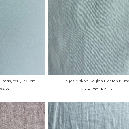
umaş, Yerli, 160 cm
Beyaz Viskon Naylon Elastan Kum
292-KG
Model: 20101-METRE