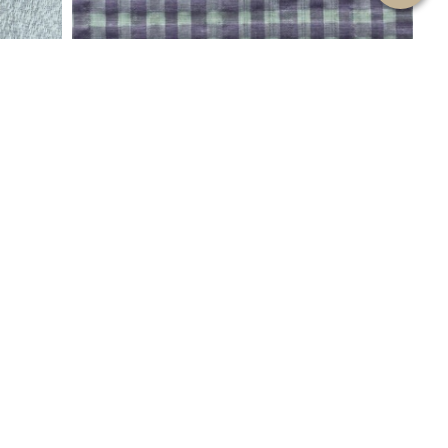
, 175 cm
Lila-Beyaz Pamuk Polyester Kumaş
Model: 11772-METRE