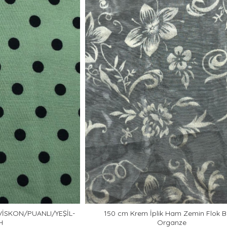
VİSKON/PUANLI/YEŞİL-
150 cm Krem İplik Ham Zemin Flok B
H
Organze