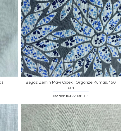
aş
Beyaz Zemin Mavi Çiçekli Organze Kumaş, 150
cm
Model: 10492-METRE