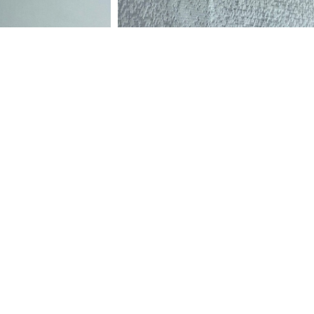
lı Polyester Kumaş
Kasar Mikro Polyester Vual Kumaş, Yerli
13-METRE
Model: 15810-METRE