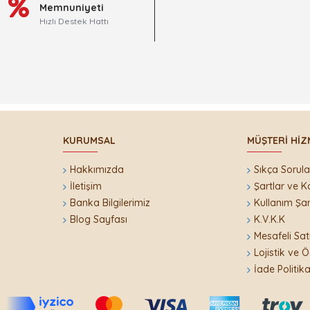
Memnuniyeti
Hızlı Destek Hattı
KURUMSAL
MÜŞTERI HIZ
Hakkımızda
Sıkça Sorula
İletişim
Şartlar ve K
Banka Bilgilerimiz
Kullanım Şar
Blog Sayfası
K.V.K.K
i
Mesafeli Sat
Lojistik ve
İade Politika