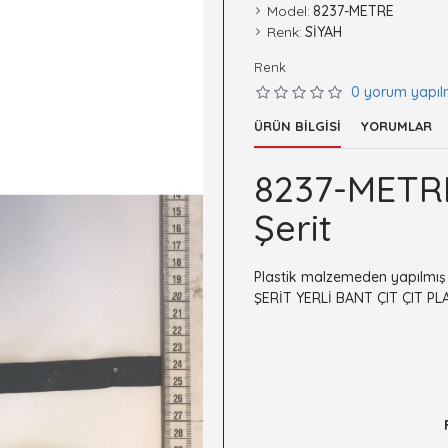
Model:
8237-METRE
Renk:
SİYAH
Renk
0 yorum yapıl
ÜRÜN BILGISI
YORUMLAR
8237-METRE 
Şerit
Plastik malzemeden yapılmış çı
ŞERİT YERLİ BANT ÇIT ÇIT PL