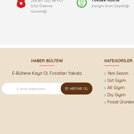
Yüksek Kalite
256 BİT SSL ve PCI-
DSS Ödeme
Zengin Ürün Çeşitliliği
Güvenliği
HABER BÜLTENI
KATEGORILER
E-Bültene Kayıt Ol, Fırsatları Yakala
Yeni Sezon
Üst Giyim
Alt Giyim
ABONE OL
Dış Giyim
Fırsat Ürünler