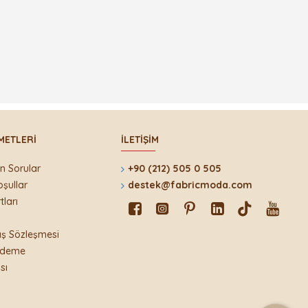
METLERI
İLETIŞIM
n Sorular
+90 (212) 505 0 505
oşullar
destek@fabricmoda.com
tları
ış Sözleşmesi
 Ödeme
sı