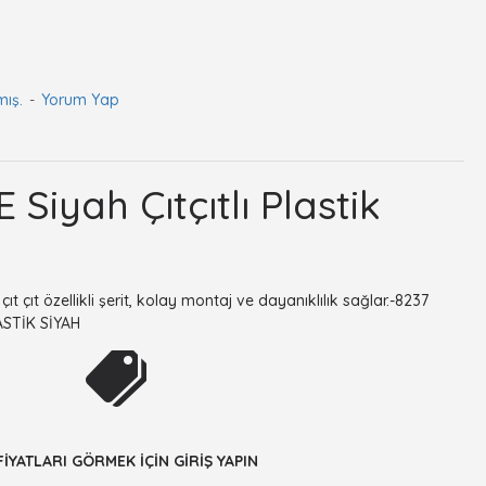
mış.
-
Yorum Yap
Siyah Çıtçıtlı Plastik
t çıt özellikli şerit, kolay montaj ve dayanıklılık sağlar.-8237
ASTİK SİYAH
FİYATLARI GÖRMEK İÇİN GİRİŞ YAPIN