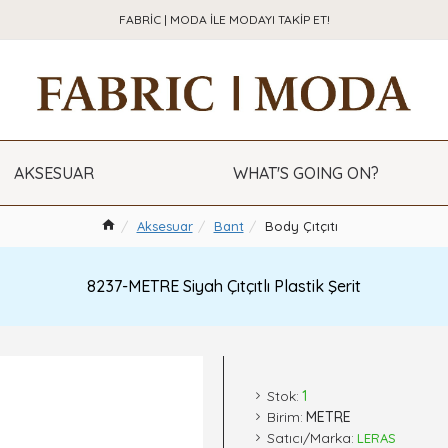
FABRIC | MODA ILE MODAYI TAKIP ET!
AKSESUAR
WHAT'S GOING ON?
Aksesuar
Bant
Body Çıtçıtı
8237-METRE Siyah Çıtçıtlı Plastik Şerit
Stok:
1
Birim:
METRE
Satıcı/Marka:
LERAS