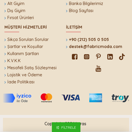
Alt Giyim
Banka Bilgilerimiz
Dış Giyim
Blog Sayfası
Fırsat Ürünleri
MÜŞTERI HIZMETLERI
İLETIŞIM
Sıkça Sorulan Sorular
+90 (212) 505 0 505
Şartlar ve Koşullar
destek@fabricmoda.com
Kullanım Şartları
K.V.K.K
Mesafeli Satış Sözleşmesi
Lojistik ve Ödeme
İade Politikası
Copyright 2024 Leras
FILTRELE