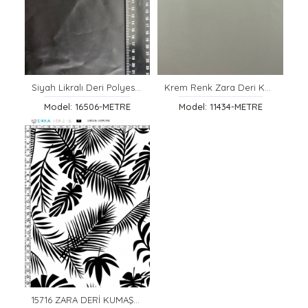
Siyah Likralı Deri Polyester Kumaş, Yerli, 150 cm
Krem Renk Zara Deri Kumaş - İthal, Polyester ve Likra Karışımı, 150 cm
Model: 16506-METRE
Model: 11434-METRE
15716 ZARA DERİ KUMAŞ/YERLİ/LEZ/POLYESTER/LİKRA/SİYAH FLOK BASKI/BORDO/150 CM