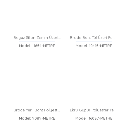
Beyaz Şifon Zemin Üzerine Mat Polyester Brode Kumaş
Brode Bant Tül Üzeri Pamuklu Kumaş 25 cm
Model: 11654-METRE
Model: 10415-METRE
Brode Yerli Bant Polyester Tül Üzeri Ham
Ekru Güpür Polyester Yerli Brode Dantel - 140 cm
Model: 9089-METRE
Model: 16087-METRE