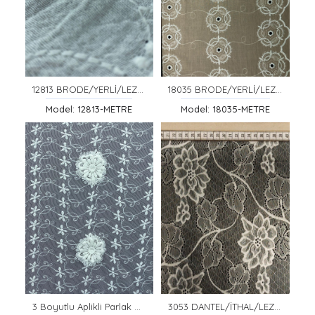
12813 BRODE/YERLİ/LEZ/VUAL/MAT POLYESTER/HAM
18035 BRODE/YERLİ/LEZ/VUAL/PAMUK POLYESTER/BEJ/135 CM
Model: 12813-METRE
Model: 18035-METRE
3 Boyutlu Aplikli Parlak Dantel
3053 DANTEL/İTHAL/LEZ/NAYLON/LİKRALI/FİKSE/150 CM