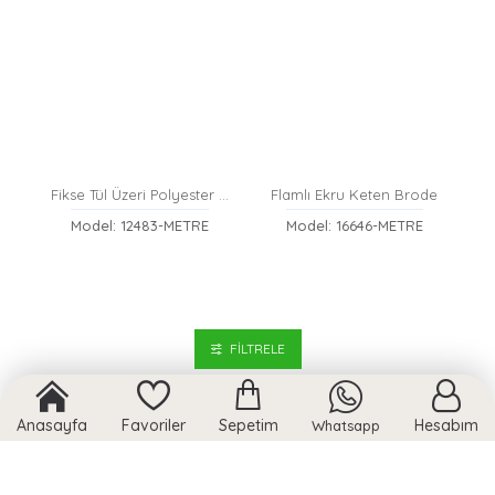
Fikse Tül Üzeri Polyester Brode
Flamlı Ekru Keten Brode
Model: 12483-METRE
Model: 16646-METRE
FILTRELE
Anasayfa
Favoriler
Sepetim
Hesabım
Whatsapp
Gold Pullu Naylon İthal Brode Kumaş
Ham Güpür Pamuk Polyester Bant