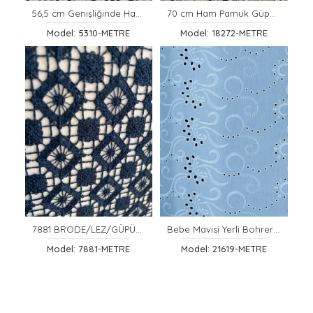
56,5 cm Genişliğinde Ham Pamuk Brode Bant
70 cm Ham Pamuk Güpür Bant
Model: 5310-METRE
Model: 18272-METRE
7881 BRODE/LEZ/GÜPÜR/POLYESTER/YERLİ/İNDİGO/135 CM
Bebe Mavisi Yerli Bohrerli Brode Kumaş – Mat Polyester Vual | 130 cm
Model: 7881-METRE
Model: 21619-METRE