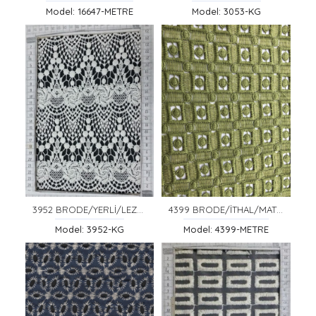
Model: 16647-METRE
Model: 3053-KG
3952 BRODE/YERLİ/LEZ/GÜPÜR/POLYESTER/HAM
4399 BRODE/İTHAL/MAT POLYESTER/LEZ/NEFTİ/135 CM
Model: 3952-KG
Model: 4399-METRE