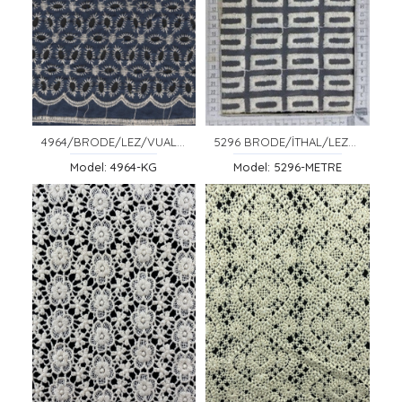
4964/BRODE/LEZ/VUAL/BOHRELLİ/MAVİ
5296 BRODE/İTHAL/LEZ/PAMUK/TÜL ÜZERİ/SİYAH/135 CM
Model: 4964-KG
Model: 5296-METRE