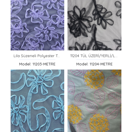
Lila Süzeneli Polyester Tül Kumaş - 130 cm Yerli Üretim
11204 TÜL ÜZERİ/YERLİ/LEZ/POLYESTER/SÜZENELİ/SİYAH/150 CM
Model: 11203-METRE
Model: 11204-METRE