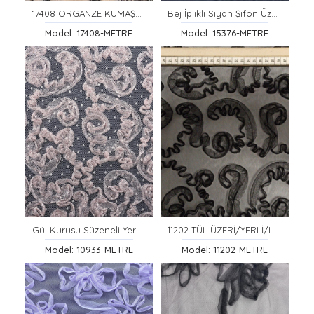
17408 ORGANZE KUMAŞ/YERLİ/LEZ/POLYESTER/SÜZENE NAKIŞ/BEYAZ ZEMİN/SİYAH İP
Bej İplikli Siyah Şifon Üzeri Brode
Model: 17408-METRE
Model: 15376-METRE
Gül Kurusu Süzeneli Yerli Polyester Tül
11202 TÜL ÜZERİ/YERLİ/LEZ/POLYESTER/SÜZENELİ/SİYAH/120 CM
Model: 10933-METRE
Model: 11202-METRE