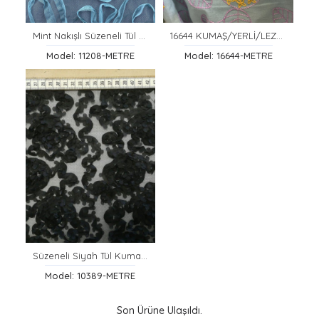
Mint Nakışlı Süzeneli Tül Kumaş - Yerli Polyester, 130 cm (11208)
16644 KUMAŞ/YERLİ/LEZ/PAMUK POLYESTER/VUAL/SARI-MOR NAKIŞLI/BEBE MAVİSİ ZEMİN
Model: 11208-METRE
Model: 16644-METRE
Süzeneli Siyah Tül Kumaş, 130 cm
Model: 10389-METRE
Son Ürüne Ulaşıldı.