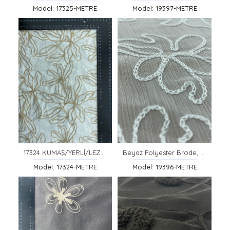
Model: 17325-METRE
Model: 19397-METRE
17324 KUMAŞ/YERLİ/LEZ/PAMUK POLYESTER/SÜZENELİ İŞLEME/30/1/POPLİN/KASAR ZEMİN/CAMEL İP/130 CM
Beyaz Polyester Brode, Yerli, 130 cm
Model: 17324-METRE
Model: 19396-METRE