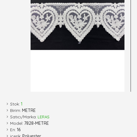
Stok:
1
Birim:
METRE
Satıcı/Marka:
LERAS
Model:
7828-METRE
En:
16
içerik:
Polyester